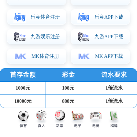
三分命中率更是提升至38%。这位25岁的锋线悍将，
正在用更稳定的表现证明自己的蜕变。从昔日的扣将
到如今的全能得分手，张镇麟的成长轨迹，不仅关乎
个人数据，也折射出中国男篮新一代锋线的希望。