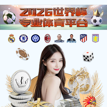
注册入口
万搏下载
APP与网页版入口｜
畅享全球体育赛事与数据服务
欢迎访问
万搏下载
，提供全面覆盖足球、篮
球、电竞等项目的赛事资讯与数据内容， 支持
APP下载
与
网页使用
，每日同步更新千场比
赛，聚焦热门体育内容， 助您轻松获取赛事动
态，掌握比赛节奏。
手机App
网页版