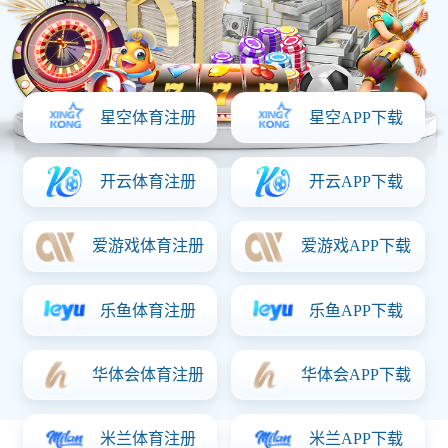
关于万搏下载
万搏下载是专注于体育赛事直播与互动体验的创新平台，致力于
为全球用户带来高速、安全与多样化的观赛服务体验，覆盖多语
种、多终端、多场景。